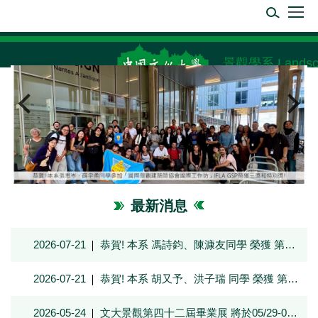
跳
到
主
要
景觀學系 Landscape
內
容
區
最新消息
2026-07-21
恭賀! 本系 馮詩鈞、陳漮友同學 榮獲 第五屆園治盃鄉村振興國際聯合畢業設計二等獎
2026-07-21
恭賀! 本系 胡又予、洪子瑞 同學 榮獲 第五屆園治盃鄉村振興國際聯合畢業設計優秀獎
2026-05-24
文大景觀第四十二屆畢業展 將於05/29-06/01假松山文創園區2號倉公開展覽，歡迎舊雨新知蒞臨指導!