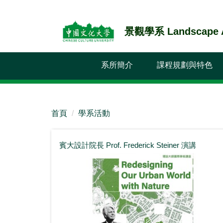
跳
到
景觀學系 Landscape Ar
主
要
內
系所簡介
課程規劃與特色
容
區
首頁
學系活動
賓大設計院長 Prof. Frederick Steiner 演講