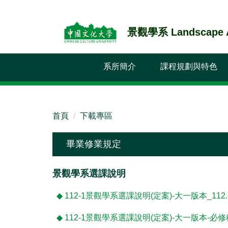
跳
到
景觀學系 Landscape Ar
主
要
內
系所簡介
課程規劃與特色
容
區
首頁
下載專區
畢業修業規定
景觀學系選課說明
◆
112-1景觀學系選課說明(定案)-大一版本_112.9
◆
112-1景觀學系選課說明(定案)-大一版本-必