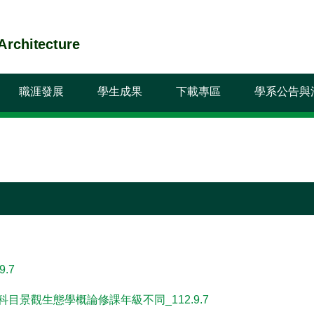
chitecture
職涯發展
學生成果
下載專區
學系公告與
.7
修科目景觀生態學概論修課年級不同_112.9.7