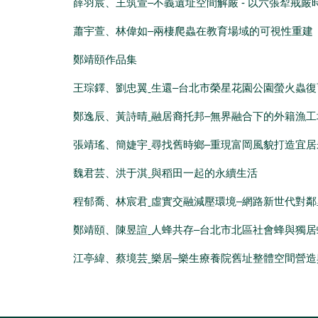
薛羽宸、王筑萱–不義遺址空間解嚴 - 以六張犁戒
蕭宇萱、林偉如–兩棲爬蟲在教育場域的可視性重建
鄭靖頤作品集
王琮鐸、劉忠翼ˍ生還–台北市榮星花園公園螢火蟲
鄭逸辰、黃詩晴ˍ融居裔托邦–無界融合下的外籍漁
張靖瑤、簡婕宇ˍ尋找舊時鄉–重現富岡風貌打造宜居
魏君芸、洪于淇ˍ與稻田一起的永續生活
程郁喬、林宸君ˍ虛實交融減壓環境–網路新世代對
鄭靖頤、陳昱諠ˍ人蜂共存–台北市北區社會蜂與獨
江亭緯、蔡境芸ˍ樂居–樂生療養院舊址整體空間營