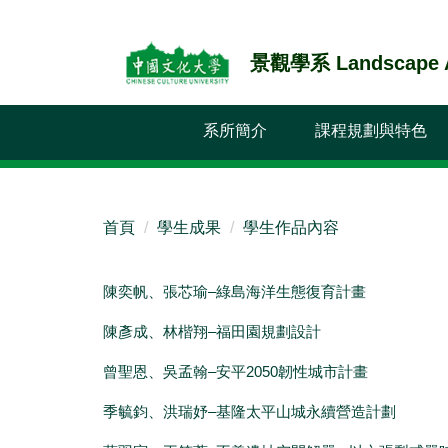
跳
到
景觀學系 Landscape Ar
主
要
內
系所簡介
課程規劃與特色
容
區
首頁
學生成果
學生作品內容
陳奕帆、張芯瑜–綠島海洋生態復育計畫
陳彥成、林楷翔–福田園規劃設計
曾聖恩、吳孟翰–安平2050韌性城市計畫
季毓鈞、洪瑞妤–基隆太平山城永續營造計劃